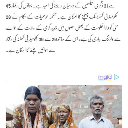
سے 31 ڈگری سیلسیس کے درمیان رہنے کی امید ہے۔ ہواؤں کی رفتار 45
کلومیٹر فی گھنٹہ تک پہنچنے کا امکان ہے۔ محکمہ موسمیات کے حکام نے 26
مئی کو دارالحکومت کے بعض حصوں میں شدید گرمی کے حالات کے حوالے
سے وارننگ جاری کی ہے، اس کے ساتھ 20 سے 30 کلومیٹر فی گھنٹہ کی رفتار
سے ہوائیں چلنے کا امکان ہے۔