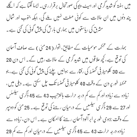
میں ہفتہ کو شدید گرمی اور ہیٹ ویو کی صورتحال برقرار رہی۔ ایسا لگتا ہے کہ اگلے
چند دنوں میں ان حالات سے کوئی مہلت نہیں ملے گی، جبکہ جنوب اور شمال
مشرق کی ریاستوں میں بھاری بارش کی پیش گوئی کی گئی ہے۔
بھارت کے محکمہ موسمیات کے مطابق، اتوار (24 مئی) سے صاف آسمان
کی توقع ہے، کچھ علاقوں میں شدید گرمی کے حالات رہیں گے۔ اس دن 20
سے 30 کلومیٹر فی گھنٹہ کی رفتار سے ہوائیں چلنے کی پیش گوئی کی گئی ہے، جو
ممکنہ طور پر دن کے وقت 40 کلومیٹر فی گھنٹہ تک چل سکتی ہے۔ دہلی میں،
زیادہ سے زیادہ اور کم سے کم درجہ حرارت بالترتیب 43 سے 45 ڈگری سیلسئس
اور 27 سے 29 ڈگری سیلسیس کے درمیان رہنے کی توقع ہے۔ 25 مئی کو دوپہر
کے وقت جزوی طور پر ابر آلود آسمان رہنے کا امکان ہے۔ اس دن، زیادہ سے
زیادہ درجہ حرارت 43 سے 45 ڈگری سیلسیس کے درمیان اور کم سے کم 29