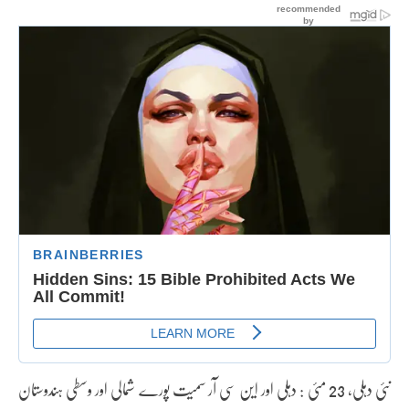
نئی دہلی، 23 مئی : دہلی اور این سی آر سمیت پورے شمالی اور وسطی ہندوستان