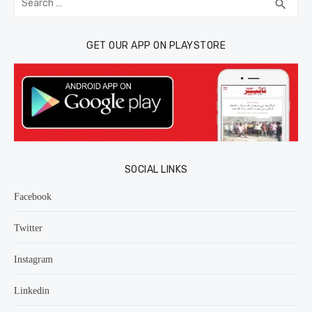
SEA
search
for:
GET OUR APP ON PLAYSTORE
SOCIAL LINKS
Facebook
Twitter
Instagram
Linkedin