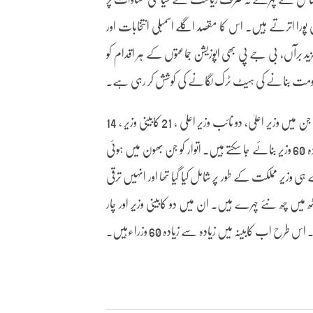
ورا اترتے ہیں۔ اس کا مقصد اگلے اسمبلی انتخابات اور
ید برآں، بی جے پی بھی اپوزیشن جماعتوں کے ہر اقدام کو
مت بنانے کی ہیٹ ٹرک لگانے کی کوشش کر رہی ہے۔
یوگی آدتیہ ناتھ حکومت 2.0 میں دوسری توسیع سے پہلے کل 54 وزیر تھے جن میں وزیر اعلیٰ، دو نائب وزیر اعلیٰ ، 21 کابینی وزیر ، 14
وزرائے مملکت (آزادانہ چارج) ، 18 وزرائے مملکت تھے۔ زیادہ سے زیادہ 60 وزیر بنائے جا سکتے ہیں۔ اتوار کو جن بھون میں ہوئی
 ہی وزیر مملکت کے طور پر شامل کیا گیا تھا اور انہیں ترقی
ٹھ میں چھ نئے چہرے ہیں۔ ان میں دو کابینی وزیر اور چار
رح اب کابینہ میں زیادہ سے زیادہ 60 وزراءہیں۔