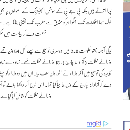
پورا اترتے ہیں بلکہ بی جے پی کے سوشل انجینئرنگ کے اصولوں پر بھی پ
لوک سبھا انتخابات تک بھگوا لہر کو مشرق سے مغرب تک یقینی بنانا ہے۔ مز
شکست دے کر ریاست میں حکو
کابینہ کی توسیع میں آٹھ وزراءنے بطور وزیر حلف لیا۔ ان میں دو وزراءکو پہلے
دے کر آزادانہ چارج کے وزیر بنا دیا گیا تھا۔ اسی طرح اگر دیکھا جائے تو آ
وزرائے مملکت کو شامل کیا گیا ہے۔ اس ط