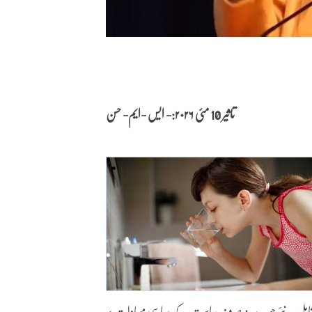
تاثیر 10 مئی
۲۰۲۶:- ایس -ایم- حسن
 توسیع میں شامل نئے چہرے نہ صرف ریاست کے سیاسی مساوات پر