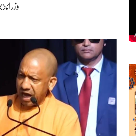
وزرائ،