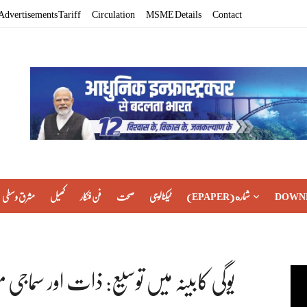
Advertisements Tariff
Circulation
MSME Details
Contact
DOWN
(EPAPER) شماره
ٹیکنالوجی
صحت
فن فنکار
کھیل
مشرق وسطی
یوگی کابینہ میں توسیع: ذات اور سماج