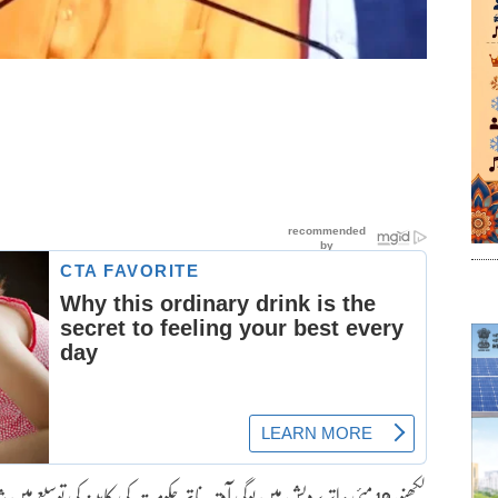
لکھنو، 10 مئی : اتر پردیش میں یوگی آدتیہ ناتھ حکومت کی کابینہ کی