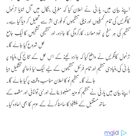
اپنے بیان میں، پارٹی نے اعلان کیا کہ مغربی بنگال میں آل انڈیا ترنمول
کانگریس کی تمام کمیٹیوں اور ذیلی تنظیموں کو فوری اثر سے تحلیل کر دیا گیا ہے۔
تنظیم کی ہر سطح پر خود معائنہ، کارکردگی کا جائزہ، اور تنظیمی تشخیص کا ایک جامع
عمل شروع کیا جائے گا۔
ترنمول کانگریس نے واضح کیا کہ جائزہ لینے کے اس عمل کے نتائج کی بنیاد پر
پارٹی کی بنیادی تنظیم اور تمام فرنٹل تنظیموں کے لیے ایک نیا ڈھانچہ تشکیل دیا
جائے گا۔ تنظیم نو کا اعلان مناسب وقت پر کیا جائے گا۔
اپنے بیان میں پارٹی نے تنظیم کو مزید مضبوط بنانے اور نئی توانائی اور مقصد کے
ساتھ مستقبل کے چیلنجز کا سامنا کرنے کے عزم کا بھی اعادہ کیا۔