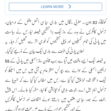
کولکاتا، 03 جون:۔ مغربی بنگال میں جاری سیاسی اتھل پتھل کے درمیان،
ترنمول کانگریس نے بدھ کے روز ایک بڑا تنظیمی فیصلہ لیا، جس نے ریاست
میں پارٹی کی تمام کمیٹیوں اور ذیلی تنظیموں کو فوری اثر سے تحلیل کر دیا۔ یہ
اعلان پارٹی کی طرف سے جاری ایک بیان کے ذریعے کیا گیا۔
یہ فیصلہ ایک ایسے وقت میں آیا ہے جب قانون ساز اسمبلی میں پارٹی کے 58
اراکین اسمبلی کے حوالے سے رپورٹس منظر عام پر آئی ہیں جس میں اسپیکر کو
ایک دستخط شدہ خط پیش کیا گیا ہے، جس میں مطالبہ کیا گیا ہے کہ البیریا سے
ترنمول ایم ایل اے رتبرت بنرجی کو اپوزیشن کا لیڈر مقرر کیا جائے۔ اس پیش
رفت کے بعد، سیاسی حلقوں میں بڑھتے ہوئے اختلاف اور ترنمول کانگریس
کے اندر تنظیمی بحران کے بارے میں بحث تیز ہو گئی ہے۔