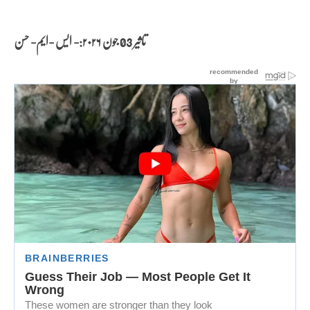
تاثیر 03 جون
۲۰۲۶:- ایس -ایم- حسن