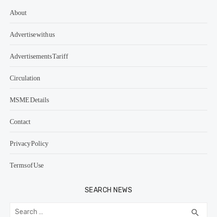
About
Advertise with us
Advertisements Tariff
Circulation
MSME Details
Contact
Privacy Policy
Terms of Use
SEARCH NEWS
Search
SEA
search