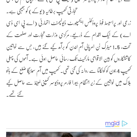
تجارتی کھیپ برطانیہ (یو کے) کو بھیجی ہے۔
زرعی اور پراسیسڈ فوڈ پروڈکٹس ایکسپورٹ ڈیولپمنٹ اتھارٹی (اے پی ای ڈی
اے) کے ایک اقدام کے ذریعے، مرکزی وزارت تجارت اور صنعت کے
تحت، 1.5 میٹرک ٹن امرپالی آم لندن کو برآمد کیے گئے ہیں، جس سے خواتین
کاشتکاروں کو بین الاقوامی مارکیٹ تک رسائی حاصل ہوئی ہے۔ آموں کی پہلی
کھیپ 4 جون کو کولکاتا سے روانہ کی گئی تھی۔ کھیپ میں آم سمڈیگا ضلع کے بانو
بلاک میں خواتین کے زیر انتظام بیورا فارمر پروڈیوسر کمپنی لمیٹڈ سے حاصل کیے
گئے تھے۔