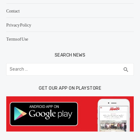
Contact
Privacy Policy
Terms of Use
SEARCH NEWS
Search
SEA
search
for:
GET OUR APP ON PLAYSTORE