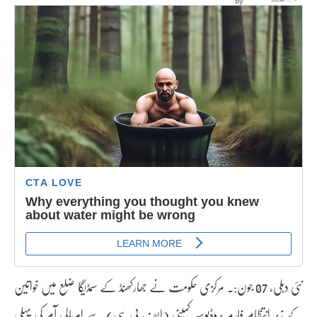
نئی دہلی، 07 جون:۔ مرکزی حکومت نے جھارکھنڈ کے سمڈیگا ضلع میں خواتین
کے زیر انتظام فارمر پروڈیوسر کمپنی (ایف پی سی) سے امرپالی آم کی پہلی