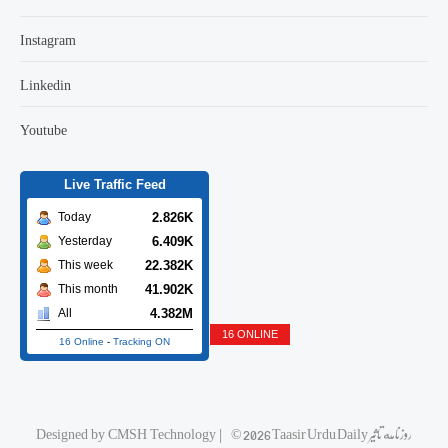
Instagram
Linkedin
Youtube
Live Traffic Feed
2.826K
Today
6.409K
Yesterday
22.382K
This week
41.902K
This month
4.382M
All
16 ONLINE
16 Online
-
Tracking ON
© 2026 Taasir Urdu Daily روزنامه تاثیر
|
CMSH Technology
Designed by