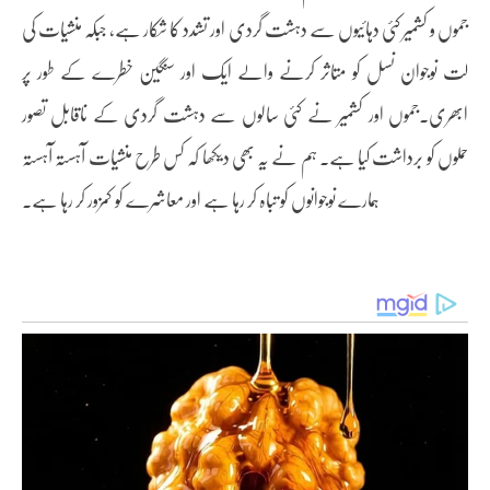
جموں و کشمیر کئی دہائیوں سے دہشت گردی اور تشدد کا شکار ہے، جبکہ منشیات کی
لت نوجوان نسل کو متاثر کرنے والے ایک اور سنگین خطرے کے طور پر
ابھری۔جموں اور کشمیر نے کئی سالوں سے دہشت گردی کے ناقابل تصور
حملوں کو برداشت کیا ہے۔ ہم نے یہ بھی دیکھا کہ کس طرح منشیات آہستہ آہستہ
ہمارے نوجوانوں کو تباہ کر رہا ہے اور معاشرے کو کمزور کر رہا ہے۔