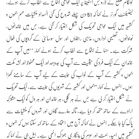
کولگام ضلع کے لارو بس اسٹینڈ پر ایک عوامی اجتماع سے خطاب کرتے ہوئے،
لیفٹیننٹ گورنر نے کہا کہ 51 دن پہلے شروع کی گئی انسداد منشیات مہم جموں و
کشمیر میں ایک عوامی تحریک کی شکل اختیار کر گئی ہے، جس میں خاندانوں،
نوجوانوں، تعلیمی اداروں، مذہبی رہنماؤں اور سول سوسائٹی کے گروپوں کی فعال
شرکت ہے۔ سنہا نے اجتماع سے خطاب کرتے ہوئے کہا، ’’میں آپ کے
خاندان کے ایک فرد کی حیثیت سے آپ کی جدوجہد اور ایک محفوظ اور نشہ مکت
جموں و کشمیر کے آپ کے خواب کی حمایت کے لیے آپ کے سامنے کھڑا
ہوں۔ انہوں نے کہا، ”جموں اور کشمیر کے شہریوں کی حمایت سے، ایک تحریک
نے شکل اختیار کر لی ہے جس نے ہر گلی، ہر خاندان اور ہر دل کو ایک مشترکہ
ارادے کے ساتھ متحد کر دیا ہے، تاکہ ہمارے گاؤں اور شہروں کو منشیات سے
پاک کیا جا سکے۔ انہوں نے کہا کہ آج میں اعتماد کے ساتھ کہہ سکتا ہوں کہ جموں و
کشمیر میں امید، ہمت اور عزم کی چنگاری بھڑک اٹھی ہے۔ ایل جی نے کہا کہ