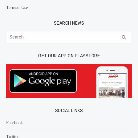
Terms of Use
SEARCH NEWS
Search
SEA
search
for:
GET OUR APP ON PLAYSTORE
SOCIAL LINKS
Facebook
Twitter