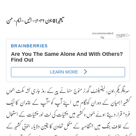
تاثیر 01 جون
۲۰۲۶:- ایس -ایم- حسن
سرینگر یکم جون: لیفٹیننٹ گورنر منوج سنہا نے پیر کے روز جاری نشہ مکت جموں
کشمیر ابھیان کے دوران کولگام میں اپنے آپ کو ”آپ کے خاندان کا ایک
فرد” قرار دیتے ہوئے جموں و کشمیر میں منشیات کی لت اور منشیات کے استعمال
کے خلاف جنگ میں انتظامیہ کے مکمل تعاون کا یقین دلایا۔ جنوبی کشمیر کے