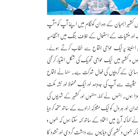
موں کشمیر ابھیان کے دوران کولگام میں اپنے آپ کو ”آپ
لت اور منشیات کے استعمال کے خلاف جنگ میں انتظامیہ
بس اسٹینڈ پر ایک عوامی اجتماع سے خطاب کرتے ہوئے،
د منشیات مہم جموں و کشمیر میں ایک عوامی تحریک کی شکل اختیار کر گئی
 سوسائٹی کے گروپوں کی فعال شرکت ہے۔ سنہا نے اجتماع
یت سے آپ کی جدوجہد اور ایک محفوظ اور نشہ مکت
ہوں۔ انہوں نے کہا، ”جموں اور کشمیر کے شہریوں کی
 اور ہر دل کو ایک مشترکہ ارادے کے ساتھ متحد کر دیا
کہا کہ آج میں اعتماد کے ساتھ کہہ سکتا ہوں کہ جموں و
ہ جموں و کشمیر کئی دہائیوں سے دہشت گردی اور تشدد کا