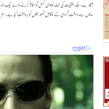
شکار ہے، جبکہ منشیات کی لت نوجوان نسل کو متاثر کرنے والے ایک اور
سالوں سے دہشت گردی کے ناقابل تصور حملوں کو برداشت کیا ہے۔ ہم نے 