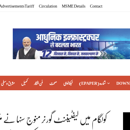
Advertisements Tariff
Circulation
MSME Details
Contact
DOWN
(EPAPER) شماره
ٹیکنالوجی
صحت
فن فنکار
کھیل
مشرق وسطی
کولگام میں لیفٹیننٹ گورنر منوج سنہا نے 