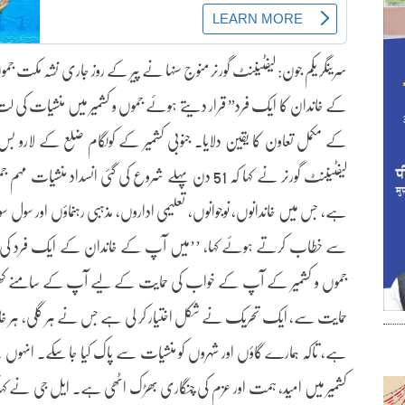
سرینگر یکم جون: لیفٹیننٹ گورنر منوج سنہا نے پیر کے روز جاری نشہ مکت ج
کے خاندان کا ایک فرد” قرار دیتے ہوئے جموں و کشمیر میں منشیات کی 
کے مکمل تعاون کا یقین دلایا۔ جنوبی کشمیر کے کولگام ضلع کے لارو 
لیفٹیننٹ گورنر نے کہا کہ 51 دن پہلے شروع کی گئی انسدا
ہے، جس میں خاندانوں، نوجوانوں، تعلیمی اداروں، مذہبی رہنماؤں اور سول
سے خطاب کرتے ہوئے کہا، ’’میں آپ کے خاندان کے ایک فرد کی حیث
جموں و کشمیر کے آپ کے خواب کی حمایت کے لیے آپ کے سامنے کھڑا 
حمایت سے، ایک تحریک نے شکل اختیار کر لی ہے جس نے ہر گلی، ہر خاندان
ہے، تاکہ ہمارے گاؤں اور شہروں کو منشیات سے پاک کیا جا سکے۔ انہوں نے 
کشمیر میں امید، ہمت اور عزم کی چنگاری بھڑک اٹھی ہے۔ ایل جی نے کہا ک