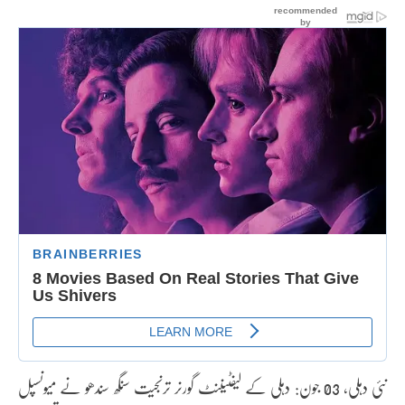
نئی دہلی، 03 جون: دہلی کے لیفٹیننٹ گورنر ترنجیت سنگھ سندھو نے میونسپل