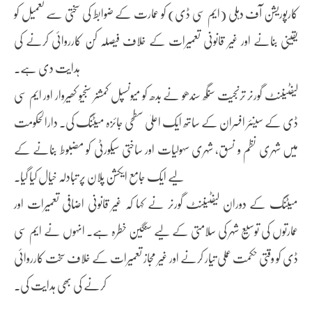
کارپوریشن آف دہلی (ایم سی ڈی) کو عمارت کے ضوابط کی سختی سے تعمیل کو
یقینی بنانے اور غیر قانونی تعمیرات کے خلاف فیصلہ کن کارروائی کرنے کی
ہدایت دی ہے۔
لیفٹیننٹ گورنر ترنجیت سنگھ سندھو نے بدھ کو میونسپل کمشنر سنجیو کھیروار اور ایم سی
ڈی کے سینئر افسران کے ساتھ ایک اعلیٰ سطحی جائزہ میٹنگ کی۔ دارالحکومت
میں شہری نظم و نسق، شہری سہولیات اور ساختی سیکورٹی کو مضبوط بنانے کے
لیے ایک جامع ایکشن پلان پر تبادلہ خیال کیا گیا۔
میٹنگ کے دوران لیفٹیننٹ گورنر نے کہا کہ غیر قانونی اضافی تعمیرات اور
عمارتوں کی توسیع شہر کی سلامتی کے لیے سنگین خطرہ ہے۔ انہوں نے ایم سی
ڈی کو وقتی حکمت عملی تیار کرنے اور غیر مجاز تعمیرات کے خلاف سخت کارروائی
کرنے کی بھی ہدایت کی۔