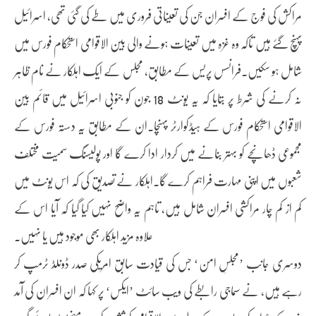
مراکش کی فوج کے افسران جن کی تعیناتی فروری میں طے کی گئی تھی، اسرائیل
پہنچ گئے ہیں تاکہ وہ غزہ میں تعینات ہونے والی بین الاقوامی استحکام فورس میں
شامل ہو سکیں۔فرانسس پریس کے مطابق، مجلس کے ایک اہلکار نے نام ظاہر
نہ کرنے کی شرط پر بتایا کہ یہ یونٹ 18 جون کو جنوبی اسرائیل میں قائم بین
الاقوامی استحکام فورس کے ہیڈکوارٹر پہنچا۔ان کے مطابق یہ دستہ فورس کے
مجموعی ڈھانچے کو بہتر بنانے میں کردار ادا کرے گا اور پولیسنگ سمیت مختلف
شعبوں میں اپنی مہارت فراہم کرے گا۔اہلکار نے تصدیق کی کہ اس یونٹ میں
کم از کم چار مراکشی افسران شامل ہیں، تاہم یہ واضح نہیں کیا گیا کہ آیا اس کے
علاوہ مزید اہلکار بھی موجود ہیں یا نہیں۔
دوسری جانب ’مجلسِ امن‘ جس کی قیادت سابق امریکی صدر ڈونلڈ ٹرمپ کر
رہے ہیں، نے سماجی رابطے کی ویب سائٹ ’ایکس‘ پر کہا کہ ان افسران کی آمد