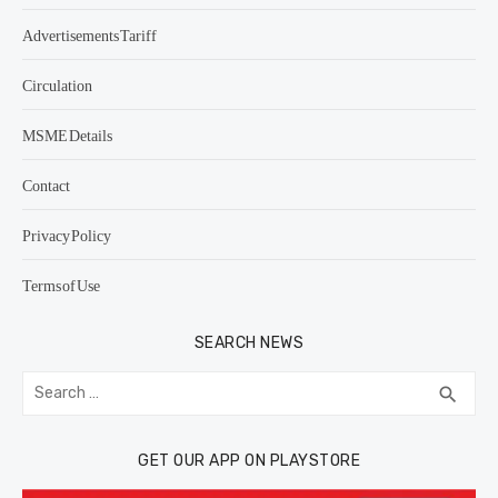
Advertisements Tariff
Circulation
MSME Details
Contact
Privacy Policy
Terms of Use
SEARCH NEWS
Search
SEA
search
for:
GET OUR APP ON PLAYSTORE