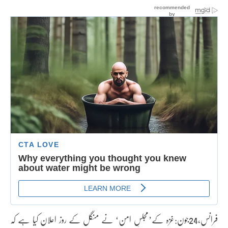
فرانس،24جون:غزہ کے’مجلسِ امن‘ نے منگل کے روز اعلان کیا ہے کہ