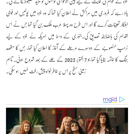
غزہ کے عوام کی حمایت کے لیے بین الاقوامی کوششوں کو مزید مضبوط بنائے گی۔
یاد رہے کہ فروری میں مراکش نے اعلان کیا تھا کہ وہ غزہ میں پولیس اور فوجی
اہلکار تعینات کرے گا اور اس طرح وہ پہلا عرب ملک بن گیا تھا جس نے اس
اقدام کی باضابطہ تصدیق کی۔جنوری کے وسط میں امریکہ نے غزہ کے لیے
ٹرمپ منصوبے کے دوسرے مرحلے کے آغاز کا اعلان کیا تھا، جس کا مقصد
جنگ کا خاتمہ بتایا گیا تھا جو 7 اکتوبر 2023 کے حملے کے بعد شروع ہوئی۔ تاہم
زمینی سطح پر اس پر خاطر خواہ پیش رفت نہیں ہو سکی۔