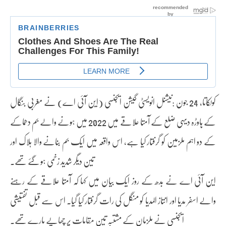
کولکاتا، 24 جون :نیشنل انویسٹی گیشن ایجنسی (این آئی اے) نے مغربی بنگال
کے ہاوڑہ دیہی ضلع کے آمتا علاقے میں 2022 میں ہونے والے بم دھماکے
کے دو اہم ملزمین کو گرفتار کیا ہے، اس واقعہ میں ایک بم بنانے والا ہلاک اور
تین دیگر شدید زخمی ہو گئے تھے۔
این آئی اے نے بدھ کے روز ایک بیان میں کہا کہ آمتا علاقے کے رہنے
والے اسفر مدیا اور انتاز المدیا کو منگل کی رات گرفتار کیا گیا۔ اس سے قبل تفتیشی
ایجنسی نے ملزمان کے مشتبہ تین مقامات پر چھاپے مارے تھے۔