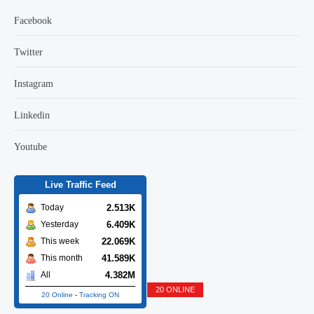
Facebook
Twitter
Instagram
Linkedin
Youtube
Live Traffic Feed
2.513K
Today
6.409K
Yesterday
22.069K
This week
41.589K
This month
4.382M
All
20 ONLINE
18 Online
-
Tracking ON