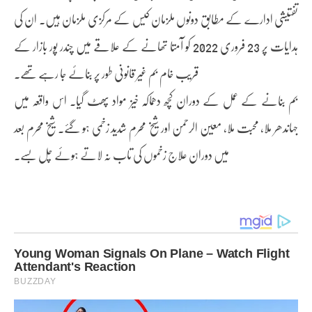
تفتیشی ادارے کے مطابق دونوں ملزمان کیس کے مرکزی ملزمان ہیں۔ ان کی
ہدایات پر 23 فروری 2022 کو آمتا تھانے کے علاقے میں چندر پور بازار کے
قریب خام بم غیر قانونی طور پر بنائے جا رہے تھے۔
بم بنانے کے عمل کے دوران کچھ دھماکہ خیز مواد پھٹ گیا۔ اس واقعہ میں
جہاںدھر ملا، محبت ملا، معین الرحمن اور شیخ محرم شدید زخمی ہو گئے۔ شیخ محرم بعد
میں دوران علاج زخموں کی تاب نہ لاتے ہوئے چل بسے۔