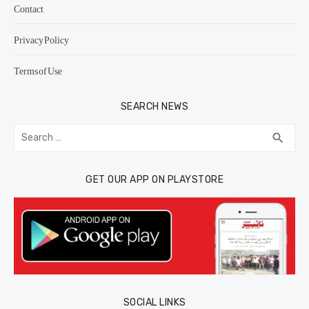
Contact
Privacy Policy
Terms of Use
SEARCH NEWS
Search
SEA
search
for:
GET OUR APP ON PLAYSTORE
SOCIAL LINKS