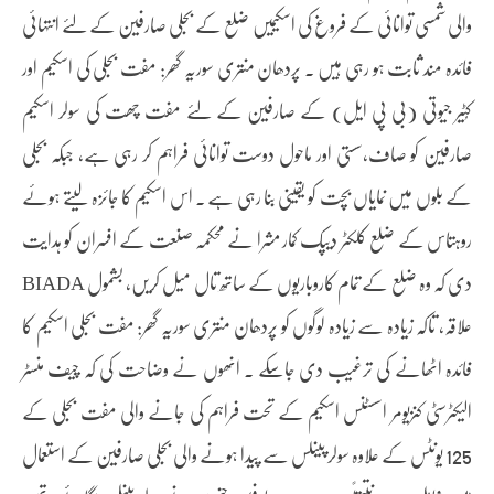
والی شمسی توانائی کے فروغ کی اسکیمیں ضلع کے بجلی صارفین کے لئے انتہائی
فائدہ مند ثابت ہو رہی ہیں ۔ پردھان منتری سوریہ گھر: مفت بجلی کی اسکیم اور
کُٹیر جیوتی (بی پی ایل) کے صارفین کے لئے مفت چھت کی سولر اسکیم
صارفین کو صاف،سستی اور ماحول دوست توانائی فراہم کر رہی ہے، جبکہ بجلی
کے بلوں میں نمایاں بچت کو یقینی بنا رہی ہے ۔ اس اسکیم کا جائزہ لیتے ہوئے
روہتاس کے ضلع کلکٹر دیپک کمار مشرا نے محکمہ صنعت کے افسران کو ہدایت
دی کہ وہ ضلع کے تمام کاروباریوں کے ساتھ تال میل کریں، بشمول BIADA
علاقہ، تاکہ زیادہ سے زیادہ لوگوں کو پردھان منتری سوریہ گھر: مفت بجلی اسکیم کا
فائدہ اٹھانے کی ترغیب دی جاسکے ۔ انھوں نے وضاحت کی کہ چیف منسٹر
الیکٹرسٹی کنزیومر اسسٹنس اسکیم کے تحت فراہم کی جانے والی مفت بجلی کے
125 یونٹس کے علاوہ سولر پینلس سے پیدا ہونے والی بجلی صارفین کے استعمال