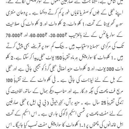
میں شامل ہے، نتیجتاً بہت سے صارفین جنھوں نے سولر پینلس لگائے تھے،
اپنے بجلی کے بلوں کو صفر یا نمایاں طور پر کم کرتے دیکھا ہے ۔ پردھان منتری
سوریہ گھر یوجنا کے تحت، 1 کلو واٹ، 2 کلو واٹ اور 3 کلو واٹ کی صلاحیت
کے سولر پلانٹس کے لئے بالترتیب ₹30,000، ₹60,000، اور ₹78,000
تک کی مرکزی سبسڈیز دستیاب ہیں ۔ بینک کم سود پر قرضے بھی پیش کرتے
ہیں ۔ 1 کلو واٹ کا سولر پینل ہر ماہ تقریباً 150 یونٹ بجلی پیدا کر سکتا ہے، 2 کلو
واٹ 300 یونٹ، اور 3 کلو واٹ مزید اضافی بجلی گرڈ کو بھیجی جاتی ہے اور بجلی
کے بل کے لئے ایڈجسٹ کی جاتی ہے ۔ فی کلو واٹ کے لئے تقریباً 100
مربع فٹ چھت کی جگہ درکار ہے اور مناسب دیکھ بھال کے ساتھ، افادیت کی
زندگی تقریباً 25 سال ہے ۔ مزید برآں، کُٹیر جیوتی (بی پی ایل) بجلی صارفین
کے لئے مفت چھت پر شمسی اسکیم لاگو کی جا رہی ہے ۔ اس اسکیم کے تحت
اہل خاندانوں کی چھتوں پر 1.1 کلو واٹ کا سولر پینل مفت نصب کیا جائیگا ۔ اس