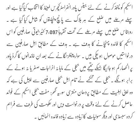
اسکیم کو نافذ کرنے کے لئے جینس پاور انفراسٹرکچرس لمیٹڈ کا انتخاب کیا گیا ہے اور
پہلے مرحلے میں ضلع کے ہر بلاک سے پانچ پنچایتوں کو شامل کیا گیا ہے ۔
روہتاس ضلع میں پہلے مرحلے کے تحت تقریباً 7,097 کٹیر جیوتی صارفین کو اس
اسکیم کا فائدہ پہنچانے کا ہدف ہے ۔ ہدف کے مطابق اہل صارفین سے
درخواستیں موصول ہو چکی ہیں ۔ سولر پینلز لگانے کے بعد ان خاندانوں کا گرڈ پاور
پر انحصار کم ہو جائیگا جسکے نتیجے میں بجلی کے ماہانہ اخراجات صفر یا نہ ہونے کے
برابر ہونگے ۔ بجلی کے محکمے نے تمام اہل بجلی صارفین سے اپیل کی ہے کہ
وہ اپنی اہلیت کے مطابق پردھان منتری سوریہ گھر: مفت بجلی اسکیم کے فوائد
حاصل کرنے کے لئے وقت پر درخواست دیں اور حکومت کی طرف سے فراہم
کردہ سبسڈی اور دیگر سہولیات کا زیادہ سے زیادہ فائدہ اٹھائیں ۔