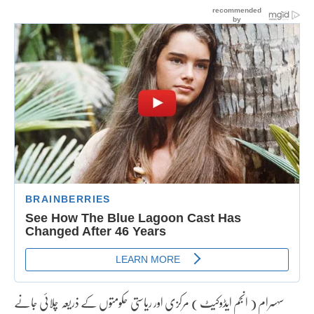
سہسرام ( انجم ایڈوکیٹ ) مرکزی اور ریاستی حکومتوں کے ذریعہ چلائی جانے