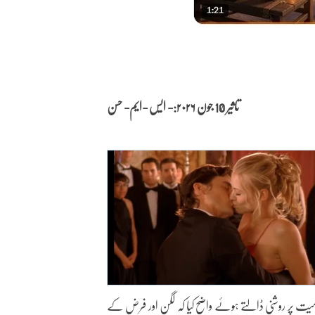
تاثیر 10 جون
۲۰۲۶:- ایس -ایم- حسن
 کی اہمیت پر روشنی ڈالتے ہوئے واضح کیا کہ لگن اور فرض کے