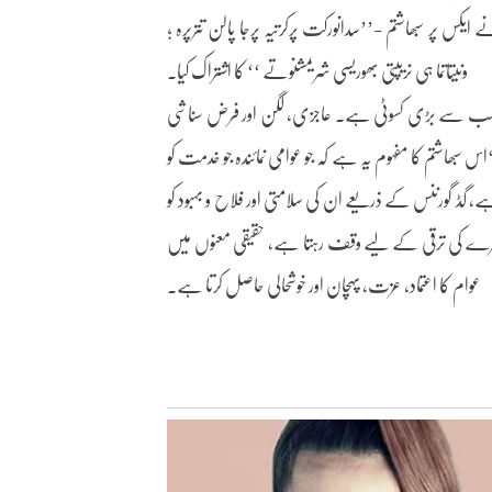
یکس پر سبھاشتم -’’سدانورکت پرکرتیہ پرجا پالن تترپرہ ؛
ونیتاتما ہی نریپتی بھوریسی شریمشنوتے ‘‘ کا اشتراک کیا۔
کی سب سے بڑی کسوٹی ہے۔ عاجزی، لگن اور فرض سناشی
بھاشتم کا مفہوم یہ ہے کہ جو عوامی نمائندہ جو خدمت کو
 گڈ گورننس کے ذریعے ان کی سلامتی اور فلاح و بہبود کو
عاشرے کی ترقی کے لیے وقف رہتا ہے، حقیقی معنوں میں
عوام کا اعتماد، عزت، پہچان اور خوشحالی حاصل کرتا ہے۔