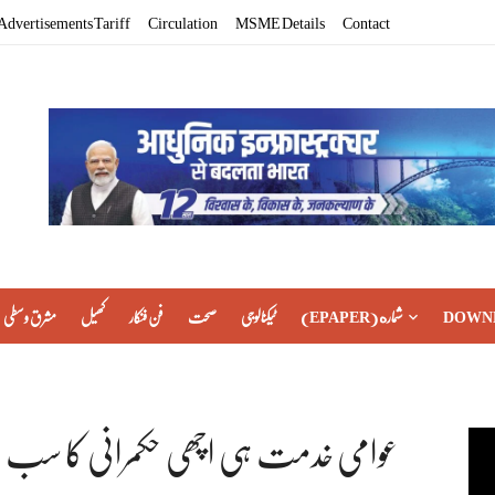
Advertisements Tariff
Circulation
MSME Details
Contact
DOWN
(EPAPER) شماره
ٹیکنالوجی
صحت
فن فنکار
کھیل
مشرق وسطی
عوامی خدمت ہی اچھی حکمرانی کا سب س