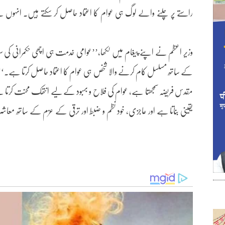
راستے پر چلنے والے لوگ ہی عوام کا اعتماد حاصل کر سکتے ہیں۔ انہوں نے ا
وزیر اعظم نے اپنے پیغام میں لکھا،’’عوامی خدمت ہی اچھی حکمرانی 
کے ساتھ مسلسل کام کرنے والا شخص ہی عوام کا اعتماد حاصل کرتا ہے۔‘‘اس س
مقدس فریضہ سمجھتا ہے، عوام کی فلاح و بہبود کے لیے انتھک محنت کرتا ہے،
یقینی بناتا ہے اور عاجزی، خود نظم و ضبط اور ترقی کے عزم کے ساتھ م