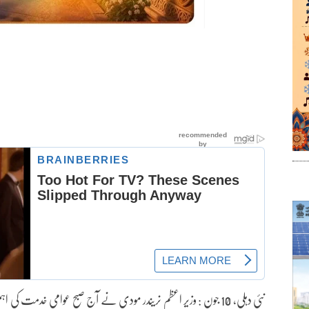
نئی دہلی، 10 جون : وزیر اعظم نریندر مودی نے آج صبح عوامی خدمت