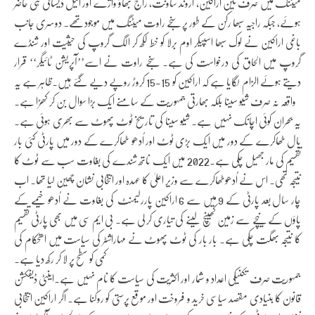
میٹنگ میں صرف تین اراکین، اروند ساونت، راج بھاؤ واژے اور انیل دیسائی ہی حاضر
ہوئے، جبکہ راجیہ سبھا رکن کے طور پر سنجے راوت میٹنگ میں موجودتھے۔ دوسری جانب
باغی اراکین نے لوک سبھا اسپیکر اوم برلا کو خط لکھ کر الگ گروپ کی حیثیت اور شنڈے
گروپ میں الحاق کی درخواست کی ہے۔ سنجے راوت نے اسے’’آپریشن ٹائیگر‘‘ قرار
دیتے ہوئے الزام لگایا ہے کہ اراکین کو 15-15 کروڑ روپے دیے گئے ہیں۔ظاہر ہے یہ
واقعہ نہ صرف شیو سینا بلکہ بھارتی جمہوریت کے سامنے ایک بڑا سوال بن کر کھڑا ہے۔
یہ بحران کوئی اچانک نہیں ہے۔ شیو سینا کی تاریخ ٹوٹ پھوٹ سے بھری ہوئی ہے۔
بال ٹھاکرے کے دور میں ایک بڑی ٹوٹ اور اُدھو ٹھاکرے کے دور میں پارٹی کئی بار
تقسیم کی مار جھیل چکی ہے۔2022 میں ایک ناتھ شندے کی بغاوت سب سے ٹوٹ کا
نتیجہ تھی۔ اس نے اُدھوٹھاکرے سے وزیر اعلیٰ کا عہدہ اور انتخابی نشان چھین لیا تھا۔ اب
چار سال بعد پارٹی کے 9 میں سے 6 اراکین پاررلیمنٹ کی بغاوت نے اُدھو خیمے کے
پاؤں کے نیچے سے زمین کھینچ لینے کی تیاری کر لی ہے۔ بی ایم سی میں بھی پارٹی تقسیم
کا نتیجہ بھگت چکی ہے۔ بار بار کی ٹوٹ پھوٹ نے مہاراشٹر کی سیاست میں استحکام کی
کمی کو سطح پر لا کر رکھ دیا ہے۔
جمہوریت صرف تکنیکی اعداد و شمار اور اکثریت کی سیاست کا نام نہیں ہے۔اینٹی ڈیفکشن
قانون کا بنیادی مقصد سیاسی خرید و فروخت اور موقع پرستی کو روکنا ہے۔ اگر اراکین انتخابی