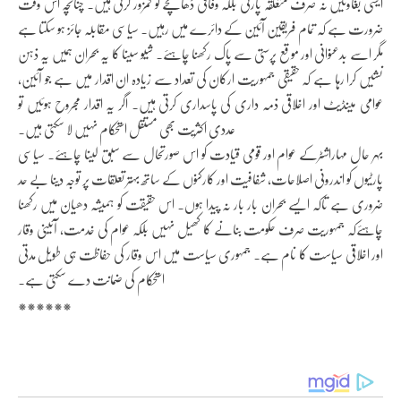
ایسی بغاوتیں نہ صرف متعلقہ پارٹی بلکہ وفاقی ڈھانچے کو کمزور کرتی ہیں۔ چنانچہ اس وقت
ضرورت ہے کہ تمام فریقین آئین کے دائرے میں رہیں۔ سیاسی مقابلہ جائز ہو سکتا ہے
مگر اسے بدعنوانی اور موقع پرستی سے پاک رکھنا چاہئے۔ شیو سینا کا یہ بحران ہمیں یہ ذہن
نشیں کرا رہا ہے کہ حقیقی جمہوریت ارکان کی تعداد سے زیادہ ان اقدار میں ہے جو آئین،
عوامی مینڈیٹ اور اخلاقی ذمہ داری کی پاسداری کرتی ہیں۔ اگر یہ اقدار مجروح ہوئیں تو
عددی اکثریت بھی مستقل استحکام نہیں لا سکتی ہیں۔
بہر حال مہاراشٹرکے عوام اور قومی قیادت کو اس صورتحال سے سبق لینا چاہئے۔ سیاسی
پارٹیوں کو اندرونی اصلاحات، شفافیت اور کارکنوں کے ساتھ بہتر تعلقات پر توجہ دینا بے حد
ضروری ہے تاکہ ایسے بحران بار بار نہ پیدا ہوں۔ اس حقیقت کو ہمیشہ دھیان میں رکھنا
چاہئےکہ جمہوریت صرف حکومت بنانے کا کھیل نہیں بلکہ عوام کی خدمت، آئینی وقار
اور اخلاقی سیاست کا نام ہے۔ جمہوری سیاست میں اس وقار کی حفاظت ہی طویل مدتی
استحکام کی ضمانت دے سکتی ہے۔
******