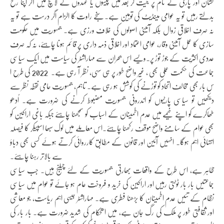
نشان اور پارٹی کے نام پر جیت کر بعد میں پیسوں یا عہدوں کے لالچ میں آکر اپنا رخ
بدلتے رہیں تو یہ عوامی مینڈیٹ کی توہین ہے۔ سنجے راوت کا الزام اگر درست ہے تو یہ
نہ صرف اخلاقی زوال بلکہ آئینی اصولوں کی خلاف ورزی ہے۔ جمہوریت میں حکومت
سازی کا عمل آئینی وقار، عوامی اعتماد اور اخلاقی ذمہ داری پر قائم ہونا چاہئے، نہ کہ صرف
عددی اکثریت کے جوڑ توڑ پر۔ویسے اس بحران سے مہاراشٹر کی سیاست میں ایک سیاسی
جماعت کی حکمت عملی بھی ، غیر واضح طور پر ہی سہی، نظر آ رہی ہے۔ 2022 کی طرح ا
س بار بھی مخالف اتحاد کو توڑنے کی کوشش ہو رہی ہے۔ تاہم، جمہوریت حامی نقطہ نظر سے
دیکھیں تو سیاسی پارٹیوں کو اندرونی جمہوریت مضبوط کرنے کی ضرورت ہے۔ اُدھو
ٹھاکرے کو اپنے خیمے میں عدم اطمینان کے اسباب کو سمجھنا چاہئے جبکہ باغی اراکین کو
بھی عوام کے سامنے واضح موقف رکھنا چاہئے۔اس معاملے میں لوک سبھا اسپیکر کا فیصلہ
انتہائی اہم ہوگا۔ انہیں آئین اور قانون کے مطابق کارروائی کرتے ہوئے کسی بھی دباؤ
سے بالاتر رہنا چاہئے۔
ظاہر ہے، اس طرح کے واقعات بھارتی جمہوریت کے لئے چیلنج ہیں۔ جب سیاسی
جماعتیں بار بار ٹوٹتی رہیں اور اراکین کی خرید و فروخت عام ہو جائے تو عوام میں سیاسی
نظام کے تئیں عدم اطمینان کا بڑھنا فطری ہے۔ مہاراشٹر جیسی اہم ریاست، جو معاشی
اور ثقافتی طور پر ملک کی رگ جان ہے، میں استحکام کی شدید ضرورت ہے۔ بار بار کی