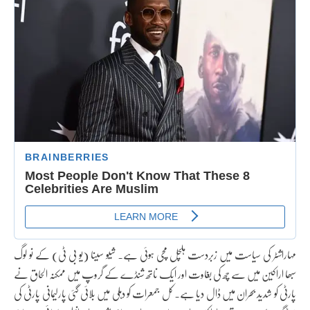
مہاراشٹر کی سیاست میں زبردست ہلچل مچی ہوئی ہے۔ شیو سینا (یو بی ٹی) کے نو لوگ
سبھا اراکین میں سے چھ کی بغاوت اور ایک ناتھ شنڈے کے گروپ میں ممکنہ الحاق نے
پارٹی کو شدید بحران میں ڈال دیا ہے۔ کل جمعرات کو دہلی میں بلائی گئی پارلیمانی پارٹی کی