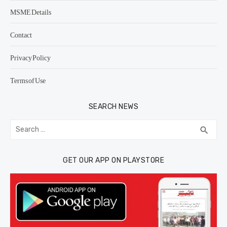
MSME Details
Contact
Privacy Policy
Terms of Use
SEARCH NEWS
Search
SEA
search
for:
GET OUR APP ON PLAYSTORE