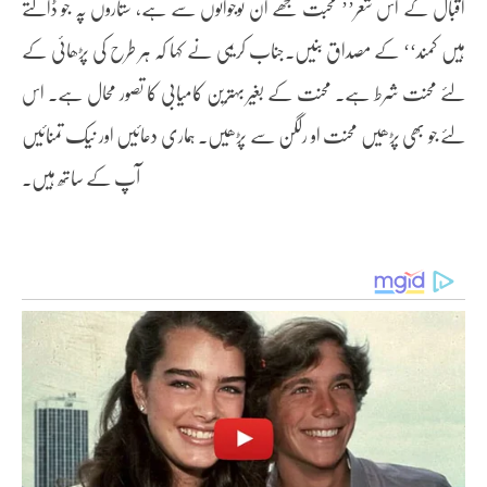
اقبال کے اس شعر’’ محبت مجھے ان نوجوانوں سے ہے، ستاروں پہ جو ڈالتے
ہیں کمند‘‘ کے مصداق بنیں۔جناب کریمی نے کہا کہ ہر طرح کی پڑھائی کے
لئے محنت شرط ہے۔ محنت کے بغیر بہترین کامیابی کا تصور محال ہے۔ اس
لئے جو بھی پڑھیں محنت او رلگن سے پڑھیں۔ ہماری دعائیں اور نیک تمنائیں
آپ کے ساتھ ہیں۔