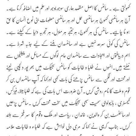
کھولتی ہے ۔ سائنس کا اصل مقصد ہماری سوجھ بوجھ اور علم میں اضافہ کرنا ہے۔
آج ہر سائنسی کھوج ہر سائنسی عمل اور ہر سائنسی معلومات بنی نوع انسان کا حق
ہو نا چاہیے۔ سائنس کی ہر کھوج، ہر نتیجہ ہر منزل، ہر تجربہ دنیا کے کیلئے ہے۔
سائنس کی کوئی سرحد نہیں ہے اور سائنسدان بننے کے لیے جذبہ شرط ہے۔
اہم دریافتوں اور ایجادات سے سائنسدان عام لوگوں کے مسائل اور چیلنجوں سے
نمٹتے ہیں۔انہوں نے طلبا و طالبات کو سائنس سبجیکٹ میں بھر پور دلچسپی لینے
اورمحنت اور لگن سے سائنس پڑھنے کی بات کہی اورکہا کہ آپ سائنسداں بن کر
قوم و ملت کا نام روشن کریں۔ آج ضرورت اس بات کی ہے کہ طلبا میتھ، فیزکس،
کیمسٹری ، بائیولوجی سمیت سبھی سبجیکٹ میں سخت محنت کریں ۔سائنس پڑھیں
اورسائنٹسٹ بن کر والدین، خاندان ، ریاست اور ملک وقوم کا سر فخر سے بلند
کریں۔ جناب کریمی نے کہا کہ مری دلی خواہش ہے کہ طلباء و طالبات علامہ