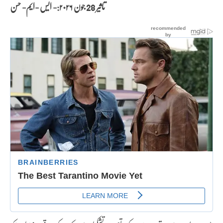
تاثیر 28 جون
۲۰۲۶:- ایس -ایم- حسن