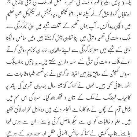
پٹنہ ( پریس ریلیز) قوم و ملت کی تعمیر و تشکیل اور ملک کی ترقی میںقابل ذکر
اورنمایاں کردار پیش کرنے کیلئے طلبا ءایجو کیشنل، پروفیشنل اور ٹیکنیکل شعبۂ تعلیم
میں دلچسپی پیدا کریں۔ آپ جہاں تعلیم کے مختلف شعبے میں اپنی کارکردگی سے
ملک و ملت کی تعمیر و ترقی میں اپنا تعاون پیش کرسکتے ہیں وہیں سائنس و ٹیکنا
لوجی کے شعبے میں بہتر کارکردگی سے اپنے والدین، خاندان کانام روشن کرتے
ہوئےملک و ملت کی ترقی کے حصہ دار بن سکتے ہیں۔یہ باتیں بہار پبلک
سروس کمیشن کے سابق چیئر مین امتیاز احمد کریمی نے زیر تعلیم طلبا وطالبات سے
بطور رہنمائی کہی ہیں۔انہوں نے کہا کہ گذشتہ سال چندریان تھری کی چاند پر
کامیاب لینڈنگ نےملک کے شان و افتخار بلند کیا۔ اسرو کی اس مہم میں
شامل قوم کے بچوں نے جو کارنامے انجام دئیے ہیں وہ قابل فخر اور لائق تقلید
ہیں۔ طلبا و طالبات کو ان سے سیکھ حاصل کرنی چاہئے ، ان سے درس لینا
چاہئے۔جناب کریمی نے کہا کہ سائنس انسانی عقل اور سوجھ بوجھ کے دریچے