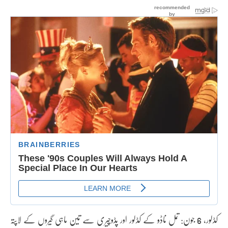
کڈلور، 6 جون: تمل ناڈو کے کڈلور اور پڈوچیری سے تین ماہی گیروں کے لاپتہ