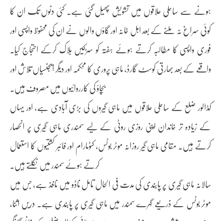
ہونے سے ساحلی علاقوں میں تشویش پھیل گئی ہے۔ کئی دنوں تک ان کا
کوئی سراغ نہ ملنے کے بعد اہل خانہ اور گاؤں والوں نے ان کی محفوظ واپسی اور
فوری واپسی کا مطالبہ کرتے ہوئے ہفتہ کو سڑکیں بلاک کرکے احتجاج کیا۔
واقعے کے بعد بھارتی کوسٹ گارڈ، ماہی پروری کا محکمہ اور دیگر ایجنسیاں تلاش اور
بچاؤ کی کارروائیوں میں مصروف ہیں۔
کڈالور ضلع کے ساحلی علاقوں میں ماہی گیروں کی بڑی آبادی ہے، اور یہاں
کے زیادہ تر خاندان اپنی روزی روٹی کے لیے سمندری ماہی گیری پر انحصار
کرتے ہیں۔ مقامی ماہی گیر روزانہ موٹر بوٹس، کٹومارام اور فائبر کشتیوں کا استعمال
کرتے ہوئے سمندر میں نکلتے ہیں۔
سالانہ ماہی گیری پر پابندی کی مدت فی الحال تامل ناڈو میں نافذ ہے، جس میں
موٹر بوٹس کے ذریعے گہرے سمندر میں ماہی گیری پر پابندی ہے۔ دریں اثنا،