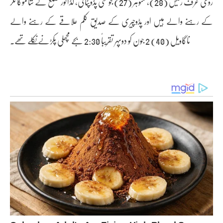
روی عرف رمیش (28)، منوہر (27) جو سی پڈوپٹائی، کڈالور ضلع کے شانموگا نگر
کے رہنے والے ہیں اور پڈوچیری کے صدیق کلم علاقے کے رہنے والے
ناگاویل (40) 2 جون کو دوپہر تقریباً 2:30 بجے مچھلی پکڑنے نکلے تھے۔