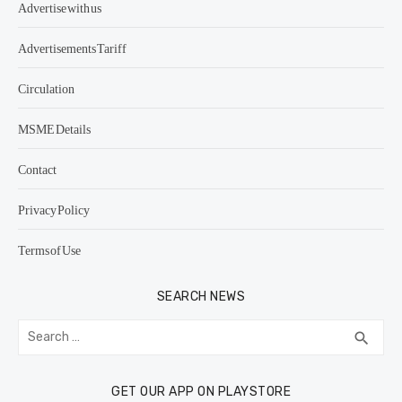
Advertise with us
Advertisements Tariff
Circulation
MSME Details
Contact
Privacy Policy
Terms of Use
SEARCH NEWS
Search
SEA
search
for:
GET OUR APP ON PLAYSTORE