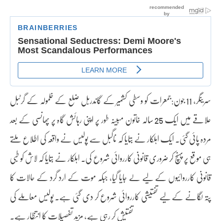
سرینگر، 11 جون:جمعرات کو وسطی کشمیر کے گاندربل ضلع کے خلمولہ کے گرٹبل
علاقے میں ایک 25 سالہ خاتون مبینہ طور پر اپنی رہائش گاہ پر پھانسی کے بعد
مردہ پائی گئی۔ ایک اہلکار نے بتایا کہ ناگبل سے پولیس نے واقعہ کی اطلاع ملتے
ہی موقع پر پہنچ کر ضروری قانونی کارروائی شروع کی۔ اہلکار نے بتایا کہ لاش کو طبی
قانونی کارروائیوں کے لیے لے جایا گیا، جبکہ موت کے ارد گرد کے حالات کا
پتہ لگانے کے لیے تفتیشی کارروائی شروع کر دی گئی ہے۔ پولیس معاملے کی
تفتیش کر رہی ہے، مزید تفصیلات کا انتظار ہے۔