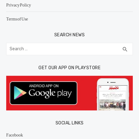
Privacy Policy
Terms of Use
SEARCH NEWS
Search
SEA
search
for:
GET OUR APP ON PLAYSTORE
SOCIAL LINKS
Facebook