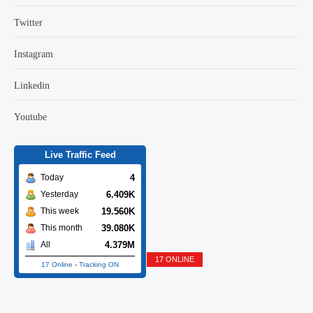
Twitter
Instagram
Linkedin
Youtube
Live Traffic Feed
4
Today
6.409K
Yesterday
19.560K
This week
39.080K
This month
4.379M
All
17 ONLINE
17 Online
-
Tracking ON