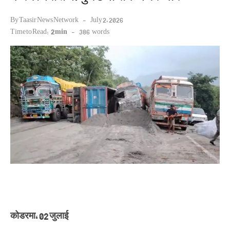
Posted
By
Taasir News Network
July 2, 2026
on
Time to Read:
2 min
-
386
words
कोडरमा, 02 जुलाई