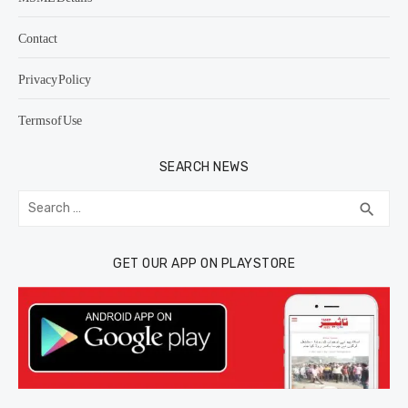
Contact
Privacy Policy
Terms of Use
SEARCH NEWS
Search
SEA
search
for:
GET OUR APP ON PLAYSTORE