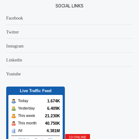
SOCIAL LINKS
Facebook
Twitter
Instagram
Linkedin
Youtube
Live Traffic Feed
1.674K
Today
6.409K
Yesterday
21.230K
This week
40.750K
This month
4.381M
All
13 ONLINE