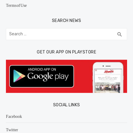
Terms of Use
SEARCH NEWS
Search
SEA
search
for:
GET OUR APP ON PLAYSTORE
SOCIAL LINKS
Facebook
Twitter