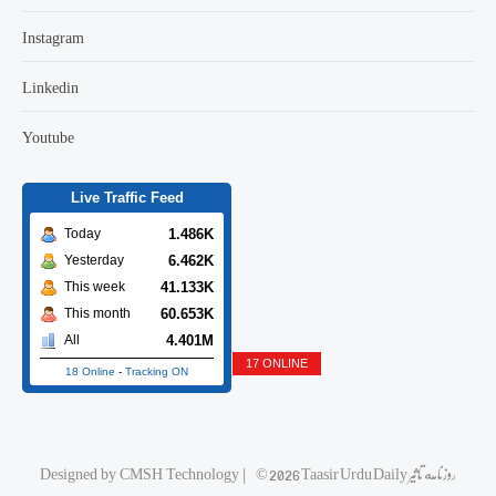
Instagram
Linkedin
Youtube
Live Traffic Feed
1.486K
Today
6.462K
Yesterday
41.133K
This week
60.653K
This month
4.401M
All
17 ONLINE
18 Online
-
Tracking ON
© 2026 Taasir Urdu Daily روزنامه تاثیر
|
CMSH Technology
Designed by