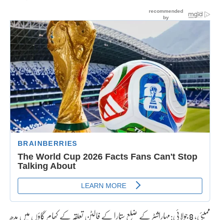
ممبئی، 8 جولائی:مہاراشٹر کے ضلع ستارا کے فالٹن تعلقہ کے کھام گاؤں میں بدھ