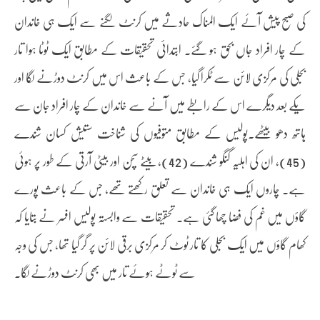
کی صبح پیش آئے ایک المناک حادثے میں کرنٹ لگنے سے ایک ہی خاندان
کے چار افراد جاں بحق ہو گئے۔ ابتدائی تحقیقات کے مطابق ایک ٹوٹا ہوا تار
بجلی کی مرکزی لائن سے ٹکرا گیا، جس کے باعث اس میں کرنٹ دوڑنے لگا اور
یکے بعد دیگرے اس کے رابطے میں آنے سے خاندان کے چار افراد جان سے
ہاتھ دھو بیٹھے۔پولیس کے مطابق متوفیوں کی شناخت ستیش کسان شندے
(45)، ان کی اہلیہ گنگو شندے (42)، بیٹے سچن اور بیٹی آرتی کے طور پر ہوئی
ہے۔ چاروں ایک ہی خاندان سے تعلق رکھتے تھے، جس کے باعث پورے
گاؤں میں غم کی فضا چھا گئی ہے۔ تحقیقات سے وابستہ پولیس افسر نے بتایا کہ
کھام گاؤں میں ایک بجلی کا تار ٹوٹ کر مرکزی برقی لائن پر گر گیا تھا، جس کی وجہ
سے ٹوٹے ہوئے تار میں بھی کرنٹ دوڑنے لگا۔