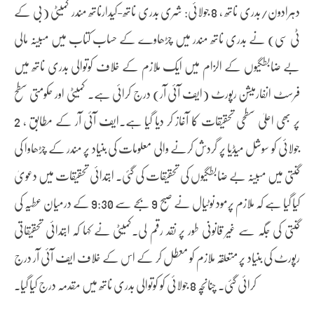
دہرادون/بدری ناتھ ، 8 جولائی: شری بدری ناتھ-کیدارناتھ مندر کمیٹی (بی کے
ٹی سی) نے بدری ناتھ مندر میں چڑھاوے کے حساب کتاب میں مبینہ مالی
بے ضابطگیوں کے الزام میں ایک ملازم کے خلاف کوتوالی بدری ناتھ میں
فرسٹ انفارمیشن رپورٹ (ایف آئی آر) درج کرائی ہے۔ کمیٹی اور حکومتی سطح
پر بھی اعلیٰ سطحی تحقیقات کا آغاز کر دیا گیا ہے۔ایف آئی آر کے مطابق ، 2
جولائی کو سوشل میڈیا پر گردش کرنے والی معلومات کی بنیاد پر مندر کے چڑھاوا کی
گنتی میں مبینہ بے ضابطگیوں کی تحقیقات کی گئی۔ ابتدائی تحقیقات میں دعویٰ
کیا گیا ہے کہ ملازم پرمود نوٹیال نے صبح 9 بجے سے 9:30 کے درمیان عطیہ کی
گنتی کی جگہ سے غیر قانونی طور پر نقد رقم لی۔کمیٹی نے کہا کہ ابتدائی تحقیقاتی
رپورٹ کی بنیاد پر متعلقہ ملازم کو معطل کر کے اس کے خلاف ایف آئی آر درج
کرائی گئی۔ چنانچہ 8 جولائی کو کوتوالی بدری ناتھ میں مقدمہ درج کیا گیا۔