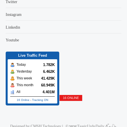
Twitter
Instagram
Linkedin
Youtube
Live Traffic Feed
1.783K
Today
6.462K
Yesterday
41.430K
This week
60.950K
This month
4.401M
All
16 ONLINE
16 Online
-
Tracking ON
© 2026 Taasir Urdu Daily روزنامه تاثیر
|
CMSH Technology
Designed by