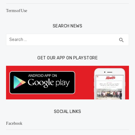
Terms of Use
SEARCH NEWS
Search
SEA
search
for:
GET OUR APP ON PLAYSTORE
SOCIAL LINKS
Facebook