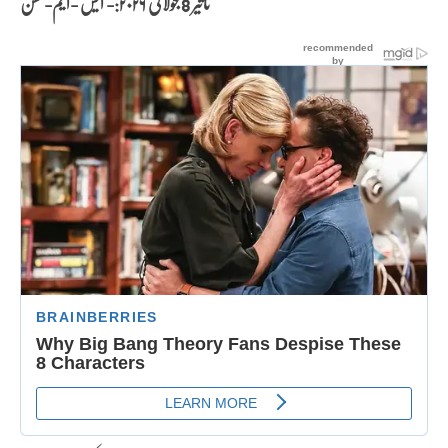
تاثیر 8 جولائی
۲۰۲۶:- ایس -ایم- حسن