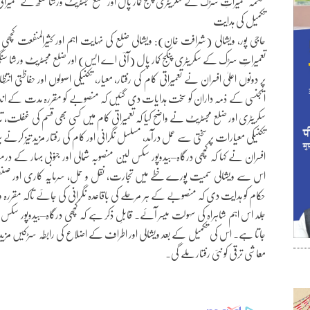
محکمہ تعمیراتِ سڑک کے سکریٹری پنکج کمار پال اور ضلع مجسٹریٹ ورشا سنگھ نے تعمیراتی 
تکمیل کی ہدایت
حاجی پور، ویشالی (شرافت خان): ویشالی ضلع کی نہایت اہم اور کثیرالمنفعت کچھ
تعمیراتِ سڑک کے سکریٹری پنکج کمار پال (آئی اے ایس) اور ضلع مجسٹریٹ ورشا سنگھ
پر دونوں اعلیٰ افسران نے تعمیراتی کام کی رفتار، معیار، تکنیکی اصولوں اور حفاظتی 
ایجنسی کے ذمہ داران کو سخت ہدایات دی گئیں کہ منصوبے کو مقررہ مدت کے اندر ا
سکریٹری اور ضلع مجسٹریٹ نے واضح کیا کہ تعمیراتی کام میں کسی بھی قسم کی غفلت، تاخ
تکنیکی معیارات پر سختی سے عمل درآمد، مسلسل نگرانی اور کام کی رفتار مزید تیز کرنے 
افسران نے کہا کہ کچھی درگاہ–بیدوپور سکس لین منصوبہ شمالی اور جنوبی بہار کے درمی
اس سے ویشالی سمیت پورے خطے میں تجارت، نقل و حمل، سرمایہ کاری اور صنعتی
حکام کو ہدایت دی کہ منصوبے کے ہر مرحلے کی باقاعدہ نگرانی کی جائے تاکہ مقررہ وق
جلد اس اہم شاہراہ کی سہولت میسر آئے۔ قابلِ ذکر ہے کہ کچھی درگاہ–بیدوپور سکس لی
جاتا ہے۔ اس کی تکمیل کے بعد ویشالی اور اطراف کے اضلاع کی رابطہ سڑکیں مزید 
معاشی ترقی کو نئی رفتار ملے گی۔