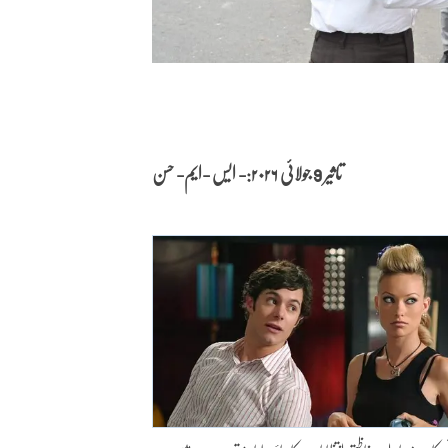
تاثیر 9 جولائی
۲۰۲۶:- ایس -ایم- حسن