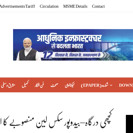
Advertisements Tariff
Circulation
MSME Details
Contact
DOWN
(EPAPER) شماره
ٹیکنالوجی
صحت
فن فنکار
کھیل
مشرق وسطی
کچھی درگاہ–بیدوپور سکس لین منصوبے کا اعلی