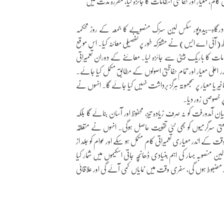
کام، معیار اور حفاظتی انتظامات کا جائزہ لیا، مقررہ مدت میں
ی درگاہ–بیدوپور سکس لین سڑک منصوبے کا جمعہ کے روز محکمہ
 (آئی اے ایس) نے مشترکہ طور پر تفصیلی معائنہ کیا۔ اس موقع
انتظامات کا باریک بینی سے جائزہ لیا۔ معائنے کے دوران تعمیراتی
علیٰ معیار اور تمام حفاظتی اصولوں کے مطابق مکمل کیا جائے۔
یر یا معیار پر سمجھوتہ ہرگز برداشت نہیں کیا جائے گا۔ انہوں نے
پر خصوصی زور دیا۔
ان آمدورفت کو نہ صرف زیادہ تیز، محفوظ اور آسان بنائے گا بلکہ
 سرگرمیوں کو بھی نئی تقویت حاصل ہوگی۔ انہوں نے متعلقہ
ت کے اندر معیاری تعمیراتی کام مکمل ہو سکے اور عوام کو جلد از
ن منصوبہ بہار کی اہم بنیادی ڈھانچہ جاتی اسکیموں میں شمار کیا
مضبوط ہوں گی، سفری وقت میں نمایاں کمی آئے گی اور علاقائی