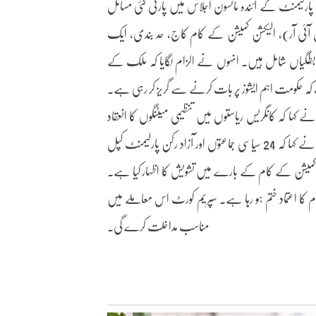
 کہ پارلیمنٹ کے آئندہ مانسون اجلاس میں پارٹی کئی مسائل
س آئی آر)، الیکشن کمیشن کے کام کاج، حد بندی، ایک
بطگیاں شامل ہیں۔ انہوں نے الزام لگایا کہ ملک کے
 کہ حکومت اہم ایشوز پر بات کرنے سے گریز کر رہی ہے۔
 کہ کانگریس ریاستوں میں تنظیمی میٹنگوں کا انعقاد
کرتے ہوئے آئندہ اسمبلی انتخابات کی تیاریوں میں مصروف ہے۔ انہوں نے کہا کہ 24 سیاسی جماعتوں اور آزاد رکن پارلیمنٹ کپل
شن کمیشن کے کام کے بارے میں تشویش کا اظہار کیا ہے۔
ام کا اعتماد ختم ہو رہا ہے۔ سپریم کورٹ اس معاملے میں
مناسب مداخلت کرے گی۔