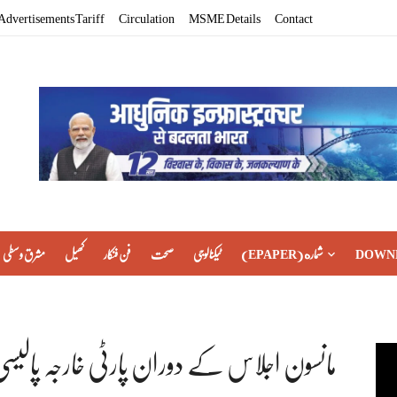
Advertisements Tariff
Circulation
MSME Details
Contact
DOWN
(EPAPER) شماره
ٹیکنالوجی
صحت
فن فنکار
کھیل
مشرق وسطی
مانسون اجلاس کے دوران پارٹی خارجہ پالیسی،