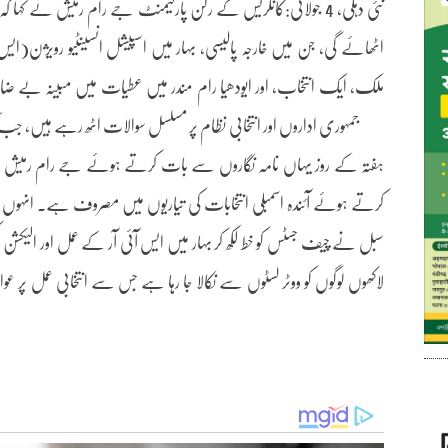
نئی دہلی، 4 جولائی:کانگریس کے رکن پارلیمنٹ جے رام رمیش نے کہا
اٹھائے گی، جن میں خارجہ پالیسی، بہار میں اسپیشل انسینٹیو رویژن(ای
ملک، ایک انتخاب، اور ایودھیا رام مندر میں عطیات میں مبینہ بے ضا
جمہوری اداروں اور انتخابی نظام پر مسلسل سوالات اٹھ رہے ہیں، جب
ہفتہ کے روز یہاں نامہ نگاروں سے بات کرتے ہوئے جے رام رمیش نے کہا
سبل نے چیف جسٹس کو خط لکھ کر بہار میں ایس آئی آر کے عمل اور الیک
لاکھوں لوگوں کو ووٹر لسٹوں سے نکالا جا رہا ہے جس سے انتخابی عمل پر عو