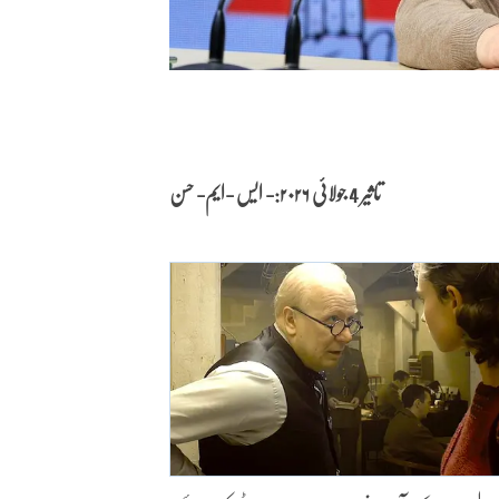
تاثیر 4 جولائی
۲۰۲۶:- ایس -ایم- حسن