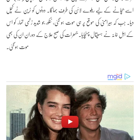
اسے بچانے کے لیے ریلوے لائن کی طرف بھاگا۔ دونوں کو ٹرین نے کچل
دیا۔ جب کہ ہیرامنی کی موقع پر ہی موت ہو گئی، ٹنکو، جو شدید زخمی تھا، کو اس
کے اہل خانہ نے ہسپتال پہنچایا۔ جمعرات کی صبح علاج کے دوران ان کی بھی
موت ہو گئی۔