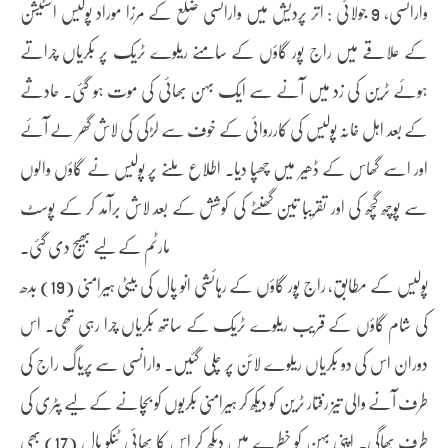
وارانسی، 9 جولائی : اتر پردیش میں وارانسی ضلع کے مرزا موراد پولیس اسٹیشن
کے علاقے میں راج پور گاؤں کے سامنے ریلوے ٹریک پر بکریاں چراتے
ہوئے ٹرین کی زد میں آنے سے ایک بہن بھائی کی موت ہو گئی۔ حادثے
کے بعد اہل خانہ پولیس کی کارروائی کے خوف سے لڑکی کی لاش گھر لے آئے
اور اسے گھاس کے ڈھیر میں چھپا دیا۔ اطلاع ملنے پر پولیس نے گاؤں والوں
سے پوچھ گچھ کی اور تقریبا تین گھنٹے کی کوشش کے بعد لاش برآمد کر کے پوسٹ
مارٹم کے لیے بھیج دی گئی۔
پولیس کے مطابق، راج پور گاؤں کے رہائشی انو پال کی بیٹی ہیرامنی (19) بدھ
کی شام گاؤں کے قریب ریلوے ٹریک کے ساتھ بکریاں چرا رہی تھی۔ اس
دوران اس کی دو بکریاں ریلوے لائن پر چلی گئیں۔ وارانسی سے پریاگ راج کی
طرف آنے والی تیز رفتار ٹرین کو دیکھ کر ہیرامنی بکریوں کو بچانے کے لیے پٹری کی
طرف بھاگی۔ اپنی بہن کو خطرے میں دیکھ کر اس کا بھائی ٹنکو پال (17) بھی