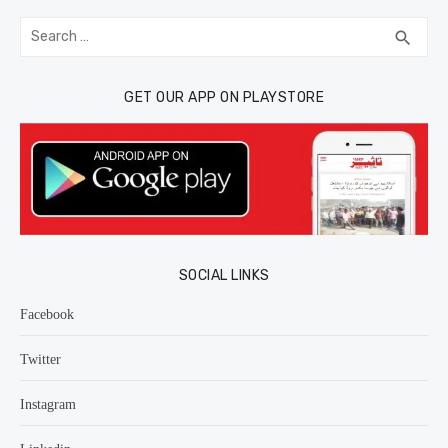
Search
SEA
search
for:
GET OUR APP ON PLAYSTORE
SOCIAL LINKS
Facebook
Twitter
Instagram