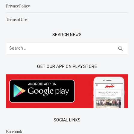
Privacy Policy
Terms of Use
SEARCH NEWS
Search
SEA
search
for:
GET OUR APP ON PLAYSTORE
SOCIAL LINKS
Facebook