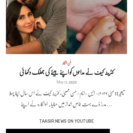
فن فنکار
کٹرینہ کیف نے مداحوں کو اپنے بیٹے کی جھلک دکھا ئی
Posted
May 11, 2026
on
تاثیر 11 مئی ۲۰۲۶:- ایس -ایم- حسن ممبئی، کٹرینہ کیف نے اس سال اپنا پہلا
مدرز ڈے بہت خاص انداز میں منایا۔ اداکارہ نے اپنے …
TAASIR NEWS ON YOUTUBE