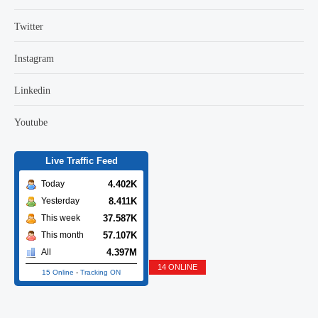
Twitter
Instagram
Linkedin
Youtube
Live Traffic Feed
4.402K
Today
8.411K
Yesterday
37.587K
This week
57.107K
This month
4.397M
All
14 ONLINE
15 Online
-
Tracking ON