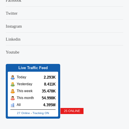
Facebook
Twitter
Instagram
Linkedin
Youtube
Live Traffic Feed
2.293K
Today
8.411K
Yesterday
35.478K
This week
54.998K
This month
4.395M
All
25 ONLINE
27 Online
-
Tracking ON