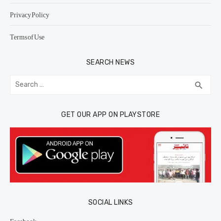
Privacy Policy
Terms of Use
SEARCH NEWS
Search
SEA
search
for:
GET OUR APP ON PLAYSTORE
SOCIAL LINKS