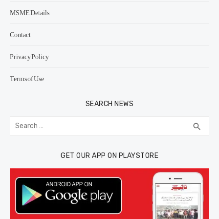
MSME Details
Contact
Privacy Policy
Terms of Use
SEARCH NEWS
Search
SEA
search
for:
GET OUR APP ON PLAYSTORE