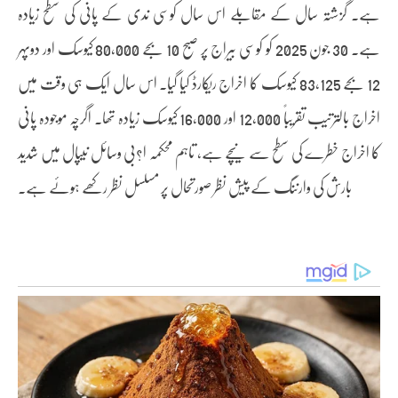
ہے۔ گزشتہ سال کے مقابلے اس سال کوسی ندی کے پانی کی سطح زیادہ
ہے۔ 30 جون 2025 کو کوسی بیراج پر صبح 10 بجے 80,000 کیوسک اور دوپہر
12 بجے 83,125 کیوسک کا اخراج ریکارڈ کیا گیا۔ اس سال ایک ہی وقت میں
اخراج بالترتیب تقریباً 12,000 اور 16,000 کیوسک زیادہ تھا۔ اگرچہ موجودہ پانی
کا اخراج خطرے کی سطح سے نیچے ہے، تاہم محکمہ ا?بی وسائل نیپال میں شدید
بارش کی وارننگ کے پیش نظر صورتحال پر مسلسل نظر رکھے ہوئے ہے۔