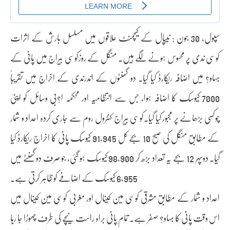
سپول، 30 جون : نیپال کے کیچمنٹ علاقوں میں مسلسل بارش کے اثرات
کوسی ندی پر محسوس ہونے لگے ہیں۔ منگل کے روزکوسی بیراج میں پانی کے
بہاو? میں اضافہ ریکارڈ کیا گیا۔ دو گھنٹوں کے اندرندی کے اخراج میں تقریباً
7000 کیوسک کا اضافہ ہوا، جس سے انتظامیہ اور محکمہ ا?بی وسائل کو اپنی
چوکسی بڑھانے پر مجبور کیا گیا۔کوسی بیراج کنٹرول روم سے جاری کردہ اعداد و شمار
کے مطابق منگل کی صبح 10 بجے کل 91,945 کیوسک پانی کا اخراج ریکارڈ کیا
گیا۔ دوپہر 12 بجے یہ تعداد بڑھ کر 98,900 کیوسک ہو گئی، جو صرف دو گھنٹے میں
6,955 کیوسک کے اضافے کو ظاہر کرتی ہے۔
اعداد و شمار کے مطابق مشرقی کوسی مین کینال اور مغربی کوسی مین کینال میں
اس وقت پانی کا بہاو? صفر ہے۔ تمام پانی براہ راست نیچے کی طرف چھوڑا جا رہا