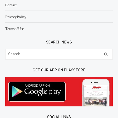
Contact
Privacy Policy
Terms of Use
SEARCH NEWS
Search
SEA
search
for:
GET OUR APP ON PLAYSTORE
SOCIAL LINKS