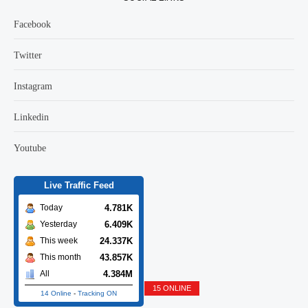
Facebook
Twitter
Instagram
Linkedin
Youtube
Live Traffic Feed
4.781K
Today
6.409K
Yesterday
24.337K
This week
43.857K
This month
4.384M
All
15 ONLINE
14 Online
-
Tracking ON