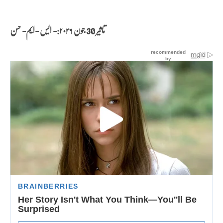
تاثیر 30 جون
۲۰۲۶:- ایس -ایم- حسن